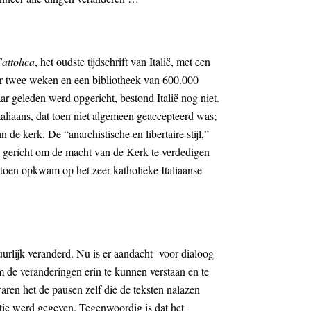
Cattolica
, het oudste tijdschrift van Italië, met een
r twee weken en een bibliotheek van 600.000
aar geleden werd opgericht, bestond Italië nog niet.
taliaans, dat toen niet algemeen geaccepteerd was;
an de kerk. De “anarchistische en libertaire stijl,”
op gericht om de macht van de Kerk te verdedigen
ie toen opkwam op
het zeer katholieke Italiaanse
uurlijk veranderd. Nu is er aandacht voor dialoog
 de veranderingen erin te kunnen verstaan en te
aren het de pausen zelf die de teksten nalazen
atie werd gegeven. Tegenwoordig is dat het