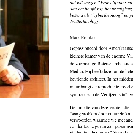
dat wil zeggen “Frans-Spaans en 
aan het hoofd van het prestigieuze 
bekend als “cybertheoloog” en pu
Twittertheology
.
Mark Rothko
Gepassioneerd door Amerikaanse l
kleinste kamer van de enorme Vill
de voormalige Beierse ambassade 
Medici. Hij heeft deze ruimte hel
bevriende architect. In het midden
muur hangt de reproductie, rood e
symbool van de Verrijzenis in”, v
De ambitie van deze jezuïet, die 
“aangetrokken door culturele kru
verwoorden waarmee we met andere
zonder toe te geven aan pessimis
vinden in alle dingen.” Vooral w