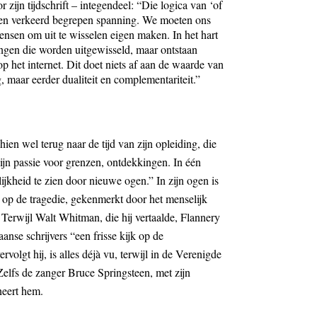
or zijn tijdschrift – integendeel: “Die logica van ‘of
t een verkeerd begrepen spanning. We moeten ons
nsen om uit te wisselen eigen maken. In het hart
ingen die worden uitgewisseld, maar ontstaan
op het internet. Dit doet niets af aan de waarde van
g, maar eerder dualiteit en complementariteit.”
hien wel terug naar de tijd van zijn opleiding, die
jn passie voor grenzen, ontdekkingen. In één
ijkheid te zien door nieuwe ogen.” In zijn ogen is
 op de tragedie, gekenmerkt door het menselijk
Terwijl Walt Whitman, die hij vertaalde, Flannery
se schrijvers “een frisse kijk op de
rvolgt hij, is alles déjà vu, terwijl in de Verenigde
. Zelfs de zanger Bruce Springsteen, met zijn
neert hem.