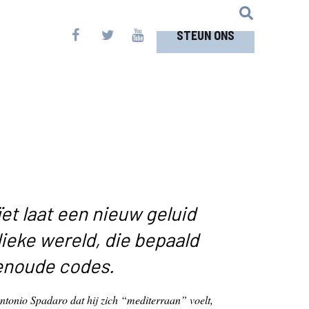
STEUN ONS
ïet laat een nieuw geluid
lieke wereld, die bepaald
enoude codes.
Antonio Spadaro dat hij zich “mediterraan” voelt,