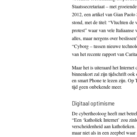
Staatssecretariaat – met groeiende
2012, een artikel van Gian Paolo Sa
stond, met de titel: “Vluchten de
protest” waar van vele Italiaanse
alles, maar nergens over beslisse
“Cyborg – tussen nieuwe technolo
van het recente rapport van Carita
Maar het is uiteraard het Internet
binnenkort zal zijn tijdschrift ook
en smart Phone te lezen zijn. Op 
tijd geen onbekende meer.
Digitaal optimisme
De cybertheoloog heeft met betrekk
“Een ‘katholiek Internet’ zou zinl
verscheidenheid aan katholieken. 
maar niet als in een zeepbel waar 