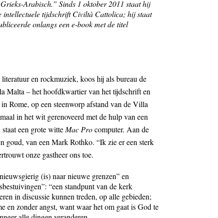
Grieks-Arabisch.” Sinds 1 oktober 2011 staat hij
intellectuele tijdschrift
Civiltà Cattolica
; hij staat
bliceerde onlangs een e-book met de titel
iteratuur en rockmuziek, koos hij als bureau de
a Malta – het hoofdkwartier van het tijdschrift en
in Rome, op een steenworp afstand van de Villa
emaal in het wit gerenoveerd met de hulp van een
 staat een grote witte
Mac Pro
computer. Aan de
n goud, van een Mark Rothko. “Ik zie er een sterk
ertrouwt onze gastheer ons toe.
“nieuwsgierig (is) naar nieuwe grenzen” en
isbestuivingen”: “een standpunt van de kerk
n in discussie kunnen treden, op alle gebieden;
me en zonder angst, want waar het om gaat is God te
anneer alle dingen veranderen …