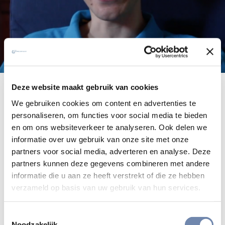
Deze website maakt gebruik van cookies
Bastiaan van Rooijen SJ groeide op
We gebruiken cookies om content en advertenties te
als protestant maar werd katholiek.
personaliseren, om functies voor social media te bieden
‘Luther helpt mij met de navolging
en om ons websiteverkeer te analyseren. Ook delen we
van Christus, maar het ontbreekt bij
informatie over uw gebruik van onze site met onze
partners voor social media, adverteren en analyse. Deze
hem aan gemeenschapsbesef.’
partners kunnen deze gegevens combineren met andere
informatie die u aan ze heeft verstrekt of die ze hebben
Bastiaan van Rooijen is zoon van een dominee, maar
verzameld op basis van uw gebruik van hun services.
ontwikkelde tijdens zijn middelbareschooltijd interesse
voor de katholieke kerk. Vooral de schoonheid in de liturgie
Toestemmingsselectie
sprak hem aan. Inmiddels is hij jezuïet. De aandacht die er
Noodzakelijk