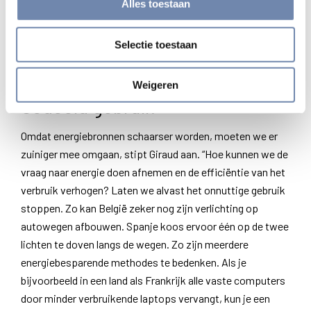
Alles toestaan
voedt. Geld brengt geen welzijn. We hebben een
richtinggevend verhaal nodig dat zin geeft aan ons leven
Selectie toestaan
en hoop wekt voor de toekomst. Zoniet dreigt letterlijk de
apocalyps.”
Weigeren
Gedeeld gebruik
Omdat energiebronnen schaarser worden, moeten we er
zuiniger mee omgaan, stipt Giraud aan. “Hoe kunnen we de
vraag naar energie doen afnemen en de efficiëntie van het
verbruik verhogen? Laten we alvast het onnuttige gebruik
stoppen. Zo kan België zeker nog zijn verlichting op
autowegen afbouwen. Spanje koos ervoor één op de twee
lichten te doven langs de wegen. Zo zijn meerdere
energiebesparende methodes te bedenken. Als je
bijvoorbeeld in een land als Frankrijk alle vaste computers
door minder verbruikende laptops vervangt, kun je een