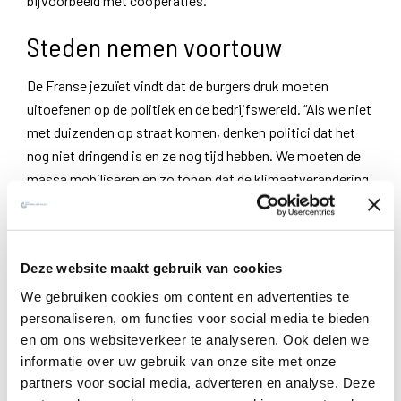
bijvoorbeeld met coöperaties.”
Steden nemen voortouw
De Franse jezuïet vindt dat de burgers druk moeten
uitoefenen op de politiek en de bedrijfswereld. “Als we niet
met duizenden op straat komen, denken politici dat het
nog niet dringend is en ze nog tijd hebben. We moeten de
massa mobiliseren en zo tonen dat de klimaatverandering
nu een aanpak vereist. De duurzame transities kunnen niet
langer op zich laten wachten. De politiek werkt traag,
maar toch zijn politieke besluiten noodzakelijk om de
Deze website maakt gebruik van cookies
omslag door te voeren. Positief is dat veel steden het
voortouw nemen en in hun mobiliteits- en energiebeleid
We gebruiken cookies om content en advertenties te
het goede voorbeeld geven.”
personaliseren, om functies voor social media te bieden
en om ons websiteverkeer te analyseren. Ook delen we
Angst
informatie over uw gebruik van onze site met onze
partners voor social media, adverteren en analyse. Deze