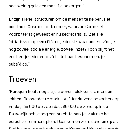
heel weinig geld een maaltijd bezorgen.”
Er zíjn allerlei structuren om de mensen te helpen. Het
buurthuis Cosmos onder meer, waarvan Carmeliet
voorzitter is geweest en nu secretaris is. “Zet alle
initiatieven op een rijtje en je denkt: waar anders vind je
nog zoveel sociale energie, zoveel inzet? Toch blijft het
een beetje ieder voor zich. Je baan beschermen, je
subsidies.”
Troeven
“Kuregem heeft nog altijd troeven, plekken die mensen
lokken. De overdekte markt: vijftienduizend bezoekers op
vrijdag, 35.000 op zaterdag, 65.000 op zondag. In de
Dauwwijk heb je nog een prachtig parkje, vlak aan het
beruchte Lemmensplein. Daar komen zelfs scholen op af.
Stel je voor: op schoolreis naar Kuregem! Maar vlak om de