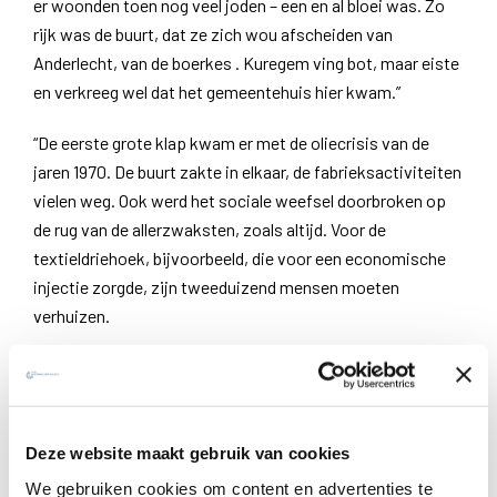
er woonden toen nog veel joden – een en al bloei was. Zo
rijk was de buurt, dat ze zich wou afscheiden van
Anderlecht, van de boerkes . Kuregem ving bot, maar eiste
en verkreeg wel dat het gemeentehuis hier kwam.”
“De eerste grote klap kwam er met de oliecrisis van de
jaren 1970. De buurt zakte in elkaar, de fabrieksactiviteiten
vielen weg. Ook werd het sociale weefsel doorbroken op
de rug van de allerzwaksten, zoals altijd. Voor de
textieldriehoek, bijvoorbeeld, die voor een economische
injectie zorgde, zijn tweeduizend mensen moeten
verhuizen.
Het ging zelfs zo ver dat Kuregem symbolisch als een
getto van de rest van de gemeente werd afgesloten door
een grote boog aan het begin van de Wayez¬straat. En
toen de Berlijnse Muur werd afgebroken, werd hier een
Deze website maakt gebruik van cookies
ijzeren muur gebouwd, om de bewoners van de sociale
We gebruiken cookies om content en advertenties te