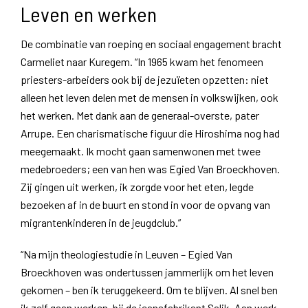
Leven en werken
De combinatie van roeping en sociaal engagement bracht
Carmeliet naar Kuregem. “In 1965 kwam het fenomeen
priesters-arbeiders ook bij de jezuïeten opzetten: niet
alleen het leven delen met de mensen in volkswijken, ook
het werken. Met dank aan de generaal-overste, pater
Arrupe. Een charismatische figuur die Hiroshima nog had
meegemaakt. Ik mocht gaan samenwonen met twee
medebroeders; een van hen was Egied Van Broeckhoven.
Zij gingen uit werken, ik zorgde voor het eten, legde
bezoeken af in de buurt en stond in voor de opvang van
migrantenkinderen in de jeugdclub.”
“Na mijn theologiestudie in Leuven – Egied Van
Broeckhoven was ondertussen jammerlijk om het leven
gekomen – ben ik teruggekeerd. Om te blijven. Al snel ben
ik zelf gaan werken, bij de jeansfabrikant Salik. Aan werk