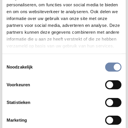
woningen te beschermen tegen jeugdcriminaliteit.
personaliseren, om functies voor social media te bieden
en om ons websiteverkeer te analyseren. Ook delen we
Tot de explosie volgde: dat waren de rellen van eind jaren
informatie over uw gebruik van onze site met onze
1990, nadat de politie een Marokkaanse drugsdealer had
partners voor social media, adverteren en analyse. Deze
doodgeschoten. Het was de spreekwoordelijke druppel.
partners kunnen deze gegevens combineren met andere
De gemeente heeft toen ingegrepen: de ijzeren muur ging
informatie die u aan ze heeft verstrekt of die ze hebben
verzameld op basis van uw gebruik van hun services.
weg, de boog ‘Welkom in Anderlecht’ aan het kanaal ook.”
Gedemotiveerd
Toestemmingsselectie
Noodzakelijk
Nu het opnieuw crisis is, komt de buurt weer vaak
negatief in het nieuws. “Probleem is dat er geen plaats
Voorkeuren
meer is voor ongeschoolde arbeid. De jeugd ziet geen
uitweg en is gedemotiveerd. De ene zoekt soelaas in
Statistieken
kleine criminaliteit, dealen, illegale autohandel – daar
kunnen ze nog geld mee verdienen –, de ander zinkt weg in
apathie.
Marketing