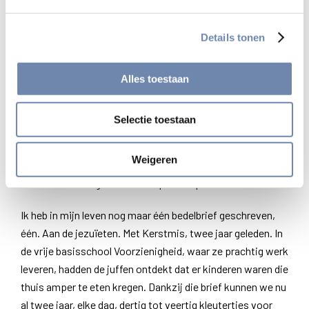
Hierboven wonen een Turk en een Griek. Brave jongens,
maar ze richten geen klap uit: tot laat in de middag slapen,
Details tonen
’s nachts leven. De Turkse jongen is gelukkig tot inkeer
gekomen – ‘Dit is geen leven’ – en zoekt nu werk.”
Alles toestaan
“Wie weg kan, is weg. Zo simpel is het. Het zijn de ouders
die blijven, én de jongeren die het niet maken. Toch barst
Selectie toestaan
de buurt uit haar voegen. Nieuwkomers – nu weer de Oost-
Europeanen –, passanten. De huurprijzen, vijfhonderd euro
Weigeren
voor twee kamertjes, zijn geen lachertje, ze dwingen de
mensen ertoe ergens anders op te besparen.
Ik heb in mijn leven nog maar één bedelbrief geschreven,
één. Aan de jezuïeten. Met Kerstmis, twee jaar geleden. In
de vrije basisschool Voorzienigheid, waar ze prachtig werk
leveren, hadden de juffen ontdekt dat er kinderen waren die
thuis amper te eten kregen. Dankzij die brief kunnen we nu
al twee jaar, elke dag, dertig tot veertig kleutertjes voor