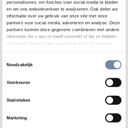
personaliseren, om functies voor social media te bieden
een vestiging wilden beginnen in de bocht van Rio de
en om ons websiteverkeer te analyseren. Ook delen we
Janeiro. Maar door zijn invloed kregen ze uiteindelijk geen
informatie over uw gebruik van onze site met onze
voet aan de grond.
partners voor social media, adverteren en analyse. Deze
partners kunnen deze gegevens combineren met andere
Dichter
informatie die u aan ze heeft verstrekt of die ze hebben
verzameld op basis van uw gebruik van hun services.
Hij maakte van die krijgsgevangenschap gebruik om een
groot Maria-gedicht te componeren. Omdat hij niet over
Toestemmingsselectie
papier en schrijfbenodigdheden beschikte, schreef hij elke
Noodzakelijk
dag enkele regels in het natte zand van het strand, en
leerde ze uit zijn hoofd. Eenmaal op vrije voeten
Voorkeuren
vertrouwde hij het geheel toe aan papier: het was
tenslotte uitgegroeid tot een dichtwerk in het Latijn van
meer dan vierduizend regels, waarin hij Maria verheerlijkte
Statistieken
en het protestantisme vervloekte als een duivelse draak!
Marketing
Begin inlandse Braziliaanse litteratuur