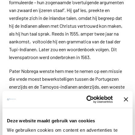
formuleerde – hun zogenaamde ‘overtuigende argumenten
van zwaard en ijzeren staaf’. Hij gaf les, preekte en
verdiepte zich in de inlandse talen, omdat hij begreep dat
hij de Indianen alleen met Christus vertrouwd kon maken,
als hij hun taal sprak. Reeds in 1555, amper twee jaar na
aankomst, voltooide hij een grammatica van de taal der
Tupi-Indianen. Later zou een woordenboek volgen. Dit
levenspatroon werd onderbroken in 1563.
Pater Nobrega wenste hem mee te nemen op een missie
die vrede moest bewerkstelligen tussen de Portugezen
enerzijds en de Tamoyos-indianen anderzijds, een woeste
stam die herhaaldelijk schade toebracht aan de
missieposten in hun gebied. Het liep er op uit dat zij frater
de Anchieta vijf maanden als gijzelaar in hun midden
hielden. Hij raakte bevriend met hen door zijn beminnelijk
Deze website maakt gebruik van cookies
karakter, en zijn belangstelling voor hun taal en cultuur.
We gebruiken cookies om content en advertenties te
Intussen had hij veel last van protestantse Hugenoten die