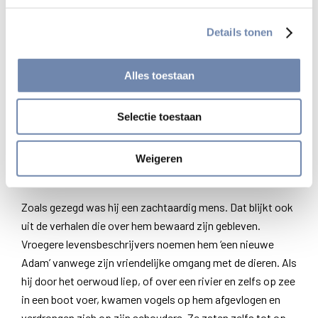
In 1566 ontving hij de priesterwijding. Hij werd benoemd
voor het district van Sao Paolo; gaf les, missioneerde, en
Details tonen
schreef toneelstukken in het Latijn, Portugees, Spaans en
Tupi. Zij moesten spelenderwijs zijn inlandse leerlingen
Alles toestaan
bekend maken met de Bijbelse en de Christelijke cultuur.
Daarmee staat hij aan het begin van de inlandse
Selectie toestaan
Braziliaanse literatuur. In 1577 werd hij provinciaal. Een
jaar daarna stichtte hij een college in Rio de Janeiro.
Weigeren
Een nieuwe Adam
Zoals gezegd was hij een zachtaardig mens. Dat blijkt ook
uit de verhalen die over hem bewaard zijn gebleven.
Vroegere levensbeschrijvers noemen hem ‘een nieuwe
Adam’ vanwege zijn vriendelijke omgang met de dieren. Als
hij door het oerwoud liep, of over een rivier en zelfs op zee
in een boot voer, kwamen vogels op hem afgevlogen en
verdrongen zich op zijn schouders. Ze zaten zelfs tot op