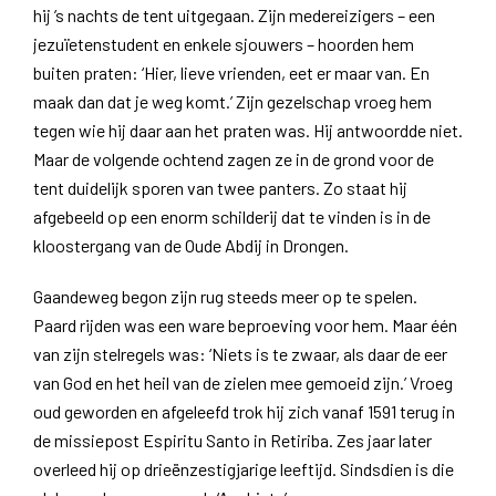
hij ’s nachts de tent uitgegaan. Zijn medereizigers – een
jezuïetenstudent en enkele sjouwers – hoorden hem
buiten praten: ‘Hier, lieve vrienden, eet er maar van. En
maak dan dat je weg komt.’ Zijn gezelschap vroeg hem
tegen wie hij daar aan het praten was. Hij antwoordde niet.
Maar de volgende ochtend zagen ze in de grond voor de
tent duidelijk sporen van twee panters. Zo staat hij
afgebeeld op een enorm schilderij dat te vinden is in de
kloostergang van de Oude Abdij in Drongen.
Gaandeweg begon zijn rug steeds meer op te spelen.
Paard rijden was een ware beproeving voor hem. Maar één
van zijn stelregels was: ‘Niets is te zwaar, als daar de eer
van God en het heil van de zielen mee gemoeid zijn.’ Vroeg
oud geworden en afgeleefd trok hij zich vanaf 1591 terug in
de missiepost Espiritu Santo in Retiriba. Zes jaar later
overleed hij op drieënzestigjarige leeftijd. Sindsdien is die