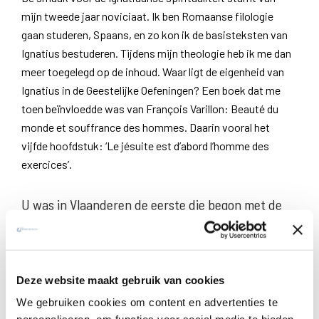
mijn tweede jaar noviciaat. Ik ben Romaanse filologie
gaan studeren, Spaans, en zo kon ik de basisteksten van
Ignatius bestuderen. Tijdens mijn theologie heb ik me dan
meer toegelegd op de inhoud. Waar ligt de eigenheid van
Ignatius in de Geestelijke Oefeningen? Een boek dat me
toen beïnvloedde was van François Varillon: Beauté du
monde et souffrance des hommes. Daarin vooral het
vijfde hoofdstuk: ‘Le jésuite est d’abord l’homme des
exercices’.
U was in Vlaanderen de eerste die begon met de
persoonlijk begeleide retraites?
Ja, in ’78 begonnen we ermee in Godsheide. Tevens werd
Deze website maakt gebruik van cookies
het team vervrouwelijkt, een zuster, Mia D’Huys en een
moeder met kinderen, Mary Blickman, deden de ommekeer
We gebruiken cookies om content en advertenties te
naar de vrouwelijke begeleiding kantelen. Nieuw was ook