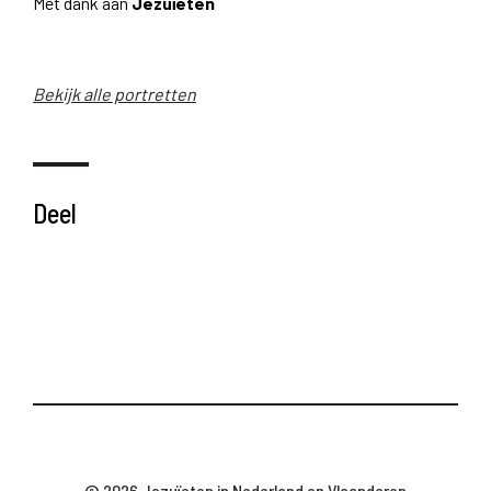
Met dank aan
Jezuïeten
Bekijk alle portretten
Deel
© 2026 Jezuïeten in Nederland en Vlaanderen