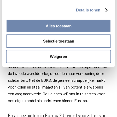
Als provinciaal werd ik telkens opnieuw getroffen door het
vertrouwen dat medebroeders je geven, maar tegelijk dat
Details tonen
een keure van medewerkers altijd paraat staat om je
helpen met hun expertise.
Alles toestaan
Europa ligt u nauw aan het hart?
Selectie toestaan
Er zit Europees bloed in mijn aderen. Ik ben een overtuigd
Europeaan. Als provinciaal kwam ik veelvuldig met Europa
Weigeren
in contact. Europa heeft een eigen model aan de wereld te
bieden. We baten dit te weinig uit. De ‘founding fathers’ na
de tweede wereldoorlog streefden naar verzoening door
solidariteit. Met de EGKS, de gemeenschappelijke markt
voor kolen en staal, maakten zij van potentiële wapens
een weg naar vrede. Ook dienen wij ons in te zetten voor
ons eigen model als christenen binnen Europa.
En als jezuïeten in Europa? U werd voorzitter van