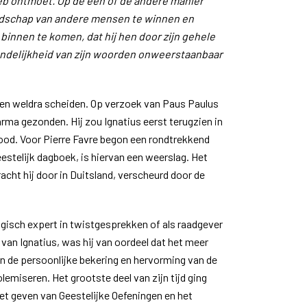
eb ontmoet. Op de een of de andere manier
endschap van andere mensen te winnen en
 binnen te komen, dat hij hen door zijn gehele
iendelijkheid van zijn woorden onweerstaanbaar
den weldra scheiden. Op verzoek van Paus Paulus
Parma gezonden. Hij zou Ignatius eerst terugzien in
dood. Voor Pierre Favre begon een rondtrekkend
eestelijk dagboek, is hiervan een weerslag. Het
racht hij door in Duitsland, verscheurd door de
ogisch expert in twistgesprekken of als raadgever
n van Ignatius, was hij van oordeel dat het meer
n de persoonlijke bekering en hervorming van de
lemiseren. Het grootste deel van zijn tijd ging
het geven van Geestelijke Oefeningen en het