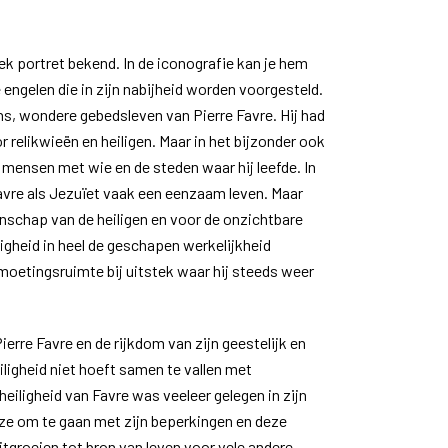
ek portret bekend. In de iconografie kan je hem
 engelen die in zijn nabijheid worden voorgesteld.
ns, wondere gebedsleven van Pierre Favre. Hij had
r relikwieën en heiligen. Maar in het bijzonder ook
mensen met wie en de steden waar hij leefde. In
Favre als Jezuïet vaak een eenzaam leven. Maar
nschap van de heiligen en voor de onzichtbare
gheid in heel de geschapen werkelijkheid
oetingsruimte bij uitstek waar hij steeds weer
erre Favre en de rijkdom van zijn geestelijk en
eiligheid niet hoeft samen te vallen met
heiligheid van Favre was veeleer gelegen in zijn
e om te gaan met zijn beperkingen en deze
itgroeien tot bron van leven voor vele andere