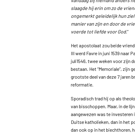
vandaag bij niemand anders h
slaagde hij erin om zo de vri
ongemerkt geleidelijk hun ziel
manier van zijn en door de vr
voerde tot liefde voor God
.”
Het apostolaat zou beide vrien
III werd Favre in juni 1539 naar 
juli1546, twee weken voor zijn 
bestaan. Het “Memoriale”, zijn g
grootste deel van deze 7 jaren b
reformatie.
Sporadisch trad hij op als theol
van bisschoppen. Maar, in de lij
aangewezen was te investeren i
Duitse katholieken, dan in het po
dan ook op in het biechthoren, 