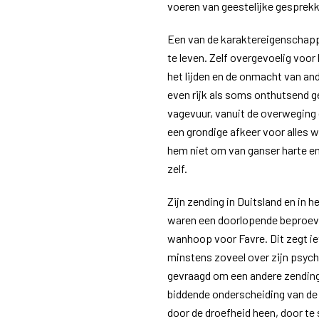
voeren van geestelijke gesprekke
Een van de karaktereigenschap
te leven. Zelf overgevoelig voor
het lijden en de onmacht van and
even rijk als soms onthutsend ge
vagevuur, vanuit de overweging d
een grondige afkeer voor alles w
hem niet om van ganser harte en
zelf.
Zijn zending in Duitsland en in
waren een doorlopende beproevi
wanhoop voor Favre. Dit zegt ie
minstens zoveel over zijn psych
gevraagd om een andere zending 
biddende onderscheiding van de 
door de droefheid heen, door te