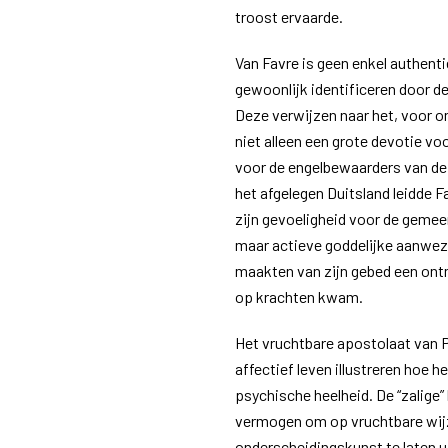
troost ervaarde.
Van Favre is geen enkel authenti
gewoonlijk identificeren door de
Deze verwijzen naar het, voor o
niet alleen een grote devotie voo
voor de engelbewaarders van de 
het afgelegen Duitsland leidde 
zijn gevoeligheid voor de gemee
maar actieve goddelijke aanwezi
maakten van zijn gebed een ontm
op krachten kwam.
Het vruchtbare apostolaat van Pi
affectief leven illustreren hoe h
psychische heelheid. De “zalige” 
vermogen om op vruchtbare wijz
onderscheidingskunst te laten u