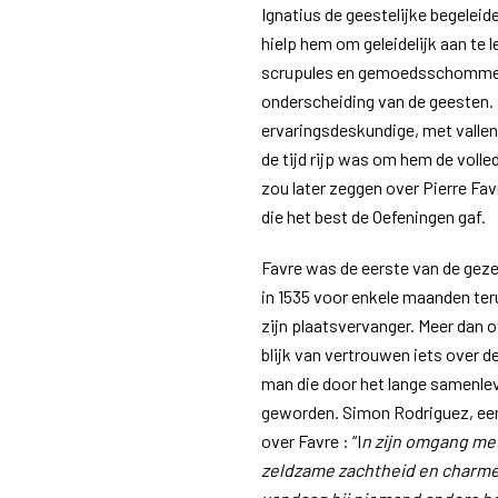
Ignatius de geestelijke begelei
hielp hem om geleidelijk aan te l
scrupules en gemoedsschommelin
onderscheiding van de geesten. 
ervaringsdeskundige, met vallen
de tijd rijp was om hem de volle
zou later zeggen over Pierre Fav
die het best de Oefeningen gaf.
Favre was de eerste van de gezel
in 1535 voor enkele maanden ter
zijn plaatsvervanger. Meer dan o
blijk van vertrouwen iets over d
man die door het lange samenlev
geworden. Simon Rodriguez, een 
over Favre : “I
n zijn omgang me
zeldzame zachtheid en charme 