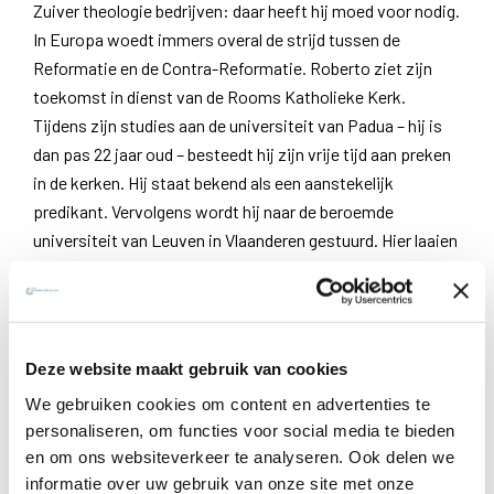
Zuiver theologie bedrijven: daar heeft hij moed voor nodig.
In Europa woedt immers overal de strijd tussen de
Reformatie en de Contra-Reformatie. Roberto ziet zijn
toekomst in dienst van de Rooms Katholieke Kerk.
Tijdens zijn studies aan de universiteit van Padua – hij is
dan pas 22 jaar oud – besteedt hij zijn vrije tijd aan preken
in de kerken. Hij staat bekend als een aanstekelijk
predikant. Vervolgens wordt hij naar de beroemde
universiteit van Leuven in Vlaanderen gestuurd. Hier laaien
de discussies tussen die van de nieuwe reformatorische
leer en die van de aloude Romeinse leer soms hoog op. Hij
maakt kennis met Engelse medebroeders die zich
voorbereiden op een ondergronds leven als priester in het
Deze website maakt gebruik van cookies
fanatieke anglicaanse Groot-Brittannië, waar de
We gebruiken cookies om content en advertenties te
doodstraf staat op de uitoefening van de katholieke
personaliseren, om functies voor social media te bieden
eredienst. Tussen de bedrijven door werkt hij aan zijn
en om ons websiteverkeer te analyseren. Ook delen we
boeken. Achteraf gezien blijken het stuk voor stuk
informatie over uw gebruik van onze site met onze