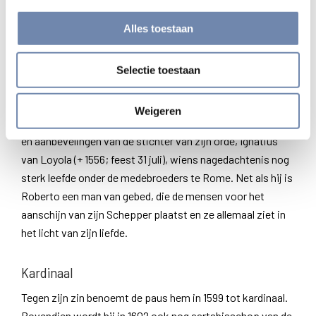
nooit verlaagt. Hij geeft de mening van de ander eerlijk en
Alles toestaan
objectief weer, probeert er in te onderscheiden wat
waardevol en goed is en wat niet. Tenslotte stelt hij er de
leer van de Kerk tegenover, zoals ze te vinden is in de
Selectie toestaan
Bijbel en de geschriften van de afgelopen veertien eeuwen.
En dat alles met het grootste respect voor zijn opponent.
Weigeren
Juist zoals hij het geleerd moet hebben uit de levenswijze
en aanbevelingen van de stichter van zijn orde, Ignatius
van Loyola (+ 1556; feest 31 juli), wiens nagedachtenis nog
sterk leefde onder de medebroeders te Rome. Net als hij is
Roberto een man van gebed, die de mensen voor het
aanschijn van zijn Schepper plaatst en ze allemaal ziet in
het licht van zijn liefde.
Kardinaal
Tegen zijn zin benoemt de paus hem in 1599 tot kardinaal.
Bovendien wordt hij in 1602 ook nog aartsbisschop van de