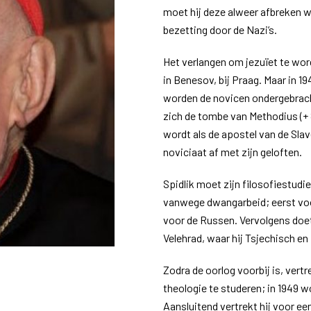
moet hij deze alweer afbreken w
bezetting door de Nazi’s.
Het verlangen om jezuïet te worde
in Benesov, bij Praag. Maar in 
worden de novicen ondergebracht
zich de tombe van Methodius (+ 8
wordt als de apostel van de Slave
noviciaat af met zijn geloften.
Spidlik moet zijn filosofiestudi
vanwege dwangarbeid; eerst voo
voor de Russen. Vervolgens doet
Velehrad, waar hij Tsjechisch e
Zodra de oorlog voorbij is, vert
theologie te studeren; in 1949 wo
Aansluitend vertrekt hij voor ee