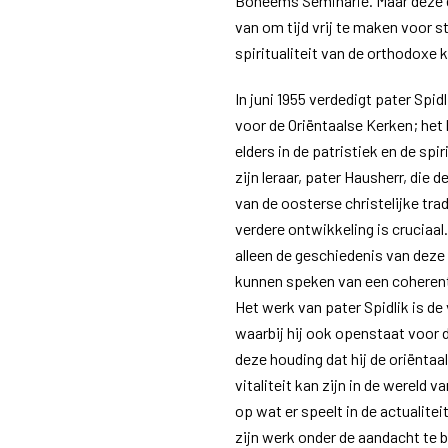
Boheems Seminarie. Maar deze e
van om tijd vrij te maken voor st
spiritualiteit van de orthodoxe 
In juni 1955 verdedigt pater Spidl
voor de Oriëntaalse Kerken; het 
elders in de patristiek en de sp
zijn leraar, pater Hausherr, die
van de oosterse christelijke trad
verdere ontwikkeling is cruciaal
alleen de geschiedenis van deze 
kunnen speken van een coherent
Het werk van pater Spidlik is de
waarbij hij ook openstaat voor d
deze houding dat hij de oriëntaals
vitaliteit kan zijn in de wereld 
op wat er speelt in de actualiteit
zijn werk onder de aandacht te 