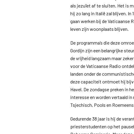
als jezuïet af te sluiten. Het is 
hij zo lang in Italië zal blijven.
gaan werken bij de Vaticaanse R
leven zijn woonplaats blijven.
De programma’s die deze omroep
Gordijn zijn een belangrijke ste
de vrijheid langzaam maar zeker
voor de Vaticaanse Radio ontdek
landen onder de communistische o
deze capaciteit ontmoet hij bij
Havel. De zondagse preken in he
interesse en worden vertaald in
Tsjechisch, Pools en Roemeens, 
Gedurende 38 jaar is hij de vera
priesterstudenten op het pause