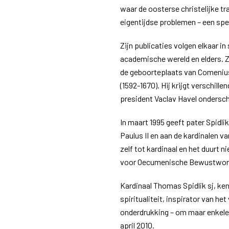
waar de oosterse christelijke t
eigentijdse problemen – een spe
Zijn publicaties volgen elkaar i
academische wereld en elders. Z
de geboorteplaats van Comeniu
(1592-1670). Hij krijgt verschil
president Vaclav Havel ondersc
In maart 1995 geeft pater Spidl
Paulus II en aan de kardinalen v
zelf tot kardinaal en het duurt n
voor Oecumenische Bewustword
Kardinaal Thomas Spidlik sj, ke
spiritualiteit, inspirator van h
onderdrukking – om maar enkele v
april 2010.