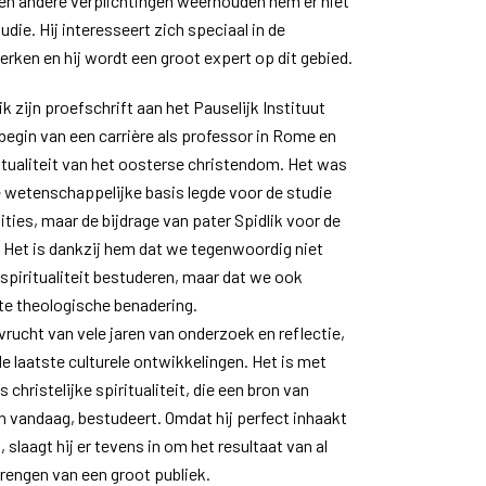
n andere verplichtingen weerhouden hem er niet
udie. Hij interesseert zich speciaal in de
kerken en hij wordt een groot expert op dit gebied.
ik zijn proefschrift aan het Pauselijk Instituut
begin van een carrière als professor in Rome en
iritualiteit van het oosterse christendom. Het was
 de wetenschappelijke basis legde voor de studie
ities, maar de bijdrage van pater Spidlik voor de
. Het is dankzij hem dat we tegenwoordig niet
spiritualiteit bestuderen, maar dat we ook
e theologische benadering.
 vrucht van vele jaren van onderzoek en reflectie,
e laatste culturele ontwikkelingen. Het is met
 christelijke spiritualiteit, die een bron van
van vandaag, bestudeert. Omdat hij perfect inhaakt
, slaagt hij er tevens in om het resultaat van al
brengen van een groot publiek.