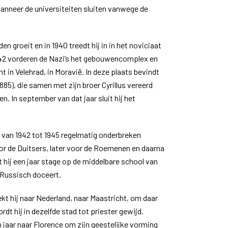
anneer de universiteiten sluiten vanwege de
n groeit en in 1940 treedt hij in in het noviciaat
1942 vorderen de Nazi’s het gebouwencomplex en
 in Velehrad, in Moravië. In deze plaats bevindt
85), die samen met zijn broer Cyrillus vereerd
n. In september van dat jaar sluit hij het
e van 1942 tot 1945 regelmatig onderbreken
r de Duitsers, later voor de Roemenen en daarna
 hij een jaar stage op de middelbare school van
n Russisch doceert.
rekt hij naar Nederland, naar Maastricht, om daar
rdt hij in dezelfde stad tot priester gewijd.
n jaar naar Florence om zijn geestelijke vorming