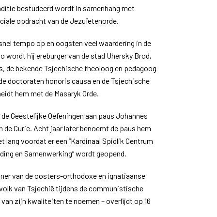
raditie bestudeerd wordt in samenhang met
ciale opdracht van de Jezuïetenorde.
n snel tempo op en oogsten veel waardering in de
o wordt hij ereburger van de stad Uhersky Brod,
s, de bekende Tsjechische theoloog en pedagoog
lende doctoraten honoris causa en de Tsjechische
heidt hem met de Masaryk Orde.
ik de Geestelijke Oefeningen aan paus Johannes
an de Curie. Acht jaar later benoemt de paus hem
iet lang voordat er een “Kardinaal Spidlik Centrum
ing en Samenwerking” wordt geopend.
nner van de oosters-orthodoxe en ignatiaanse
et volk van Tsjechië tijdens de communistische
an zijn kwaliteiten te noemen – overlijdt op 16