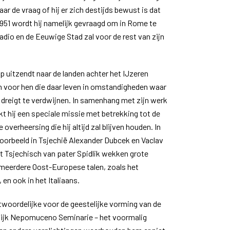
maar de vraag of hij er zich destijds bewust is dat
 In 1951 wordt hij namelijk gevraagd om in Rome te
adio en de Eeuwige Stad zal voor de rest van zijn
 uitzendt naar de landen achter het IJzeren
un voor hen die daar leven in omstandigheden waar
 dreigt te verdwijnen. In samenhang met zijn werk
t hij een speciale missie met betrekking tot de
verheersing die hij altijd zal blijven houden. In
voorbeeld in Tsjechië Alexander Dubcek en Vaclav
t Tsjechisch van pater Spidlik wekken grote
 meerdere Oost-Europese talen, zoals het
en ook in het Italiaans.
ntwoordelijke voor de geestelijke vorming van de
lijk Nepomuceno Seminarie – het voormalig