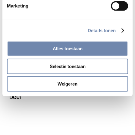
de Krijtberg, vertelt Tjeerd Jansen over de kerk en de
Marketing
cursus.
Tjeerd Jansen sj is momenteel werkzaam als minister op
het Berchmanianum, het klooster-bejaardenoord van de
Details tonen
orde in Nijmegen.
Alles toestaan
Bekijk alle portretten
Selectie toestaan
Weigeren
Deel