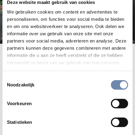
Deze website maakt gebruik van cookies
We gebruiken cookies om content en advertenties te
personaliseren, om functies voor social media te bieden
en om ons websiteverkeer te analyseren. Ook delen we
informatie over uw gebruik van onze site met onze
partners voor social media, adverteren en analyse. Deze
partners kunnen deze gegevens combineren met andere
Minister
informatie die u aan ze heeft verstrekt of die ze hebben
verzameld op basis van uw gebruik van hun services.
Toestemmingsselectie
Ieder jaar organiseert
De Krijtberg
, in hartje Amsterdam,
Noodzakelijk
een succesvolle geloofscursus. Mensen met heel diverse
achtergronden nemen hieraan deel; wat zij delen is, in de
Voorkeuren
woorden van de toenmalige rector Tjeerd Jansen SJ, “een
gelovig hart”.
Statistieken
In deel 1 van een drieluik over deze nieuwe katholieken van