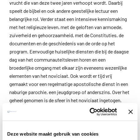
vrucht die van deze twee jaren verhoopt wordt. Daarbij
speelt de bijbel en ook andere geestelijke lectuur een
belangrijke rol. Verder staat een intensieve kennismaking
met het religieuze leven, met de geloften van armoede,
zuiverheid en gehoorzaamheid, met de Constituties, de
documenten en de geschiedenis van de orde op het
program. Eenvoudige huiselijke diensten die bij de daagse
dag van het communauteitsleven horen en een
broederlijke omgang met elkaar zijn eveneens wezenlijke
elementen van het noviciaat. Ook wordt er tijd vrij
gemaakt voor een regelmatige apostolische dienst in een
naburige parochie, een jeugdgroep of anderszins. Over het
geheel genomen is de sfeer in het noviciaat ingetogen.
Gebed en persoonlijke bezinning bepalen het klimaat,
opdat het innerlijke proces de volle kans krijgt.
Daarnaast wordt bijna een derde van de twee jaren
Deze website maakt gebruik van cookies
gebruikt voor vier “experimenten”, zoals Ignatius ze