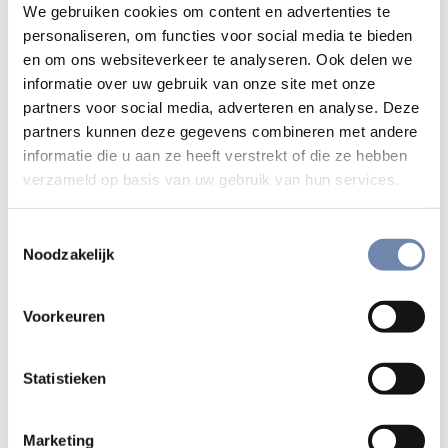
We gebruiken cookies om content en advertenties te
noemde: stages, volgens het huidige spraakgebruik. Dit
personaliseren, om functies voor social media te bieden
zijn perioden van intensieve ervaring op gebieden die de
en om ons websiteverkeer te analyseren. Ook delen we
novice normalerwijze onbekend zijn.
informatie over uw gebruik van onze site met onze
partners voor social media, adverteren en analyse. Deze
Klassiek is een dienst van zes of acht weken in een
partners kunnen deze gegevens combineren met andere
verpleeginrichting, waar men als ongeschoolde
informatie die u aan ze heeft verstrekt of die ze hebben
kracht hulp biedt en van nabij met lichamelijke en
verzameld op basis van uw gebruik van hun services.
geestelijke handicaps, met ziekte en dood
geconfronteerd wordt.
Toestemmingsselectie
Het belangrijkste experiment is ongetwijfeld de
Noodzakelijk
dertigdaagse Geestelijke Oefeningen. Dit is een
intensieve tijd van stilte en meditatie, waarin het er
Voorkeuren
om gaat ‘de Schepper in direct contact met zijn
schepsel te laten werken en het schepsel met zijn
Statistieken
Schepper en Heer’. In de Geestelijke Oefeningen
staat de persoon van Jezus Christus centraal: in
diens leven ontdekt de retraitant meer en meer het
Marketing