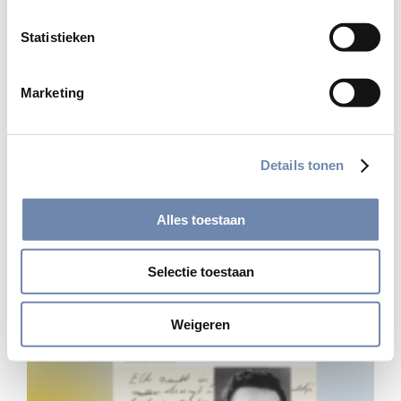
Statistieken
‘Jezuïeten’
Marketing
Tijdschrift voor vrienden, kennissen en
sympathisanten van de jezuïeten in Nederland en
Vlaanderen.
Details tonen
Lees meer
Alles toestaan
Selectie toestaan
Weigeren