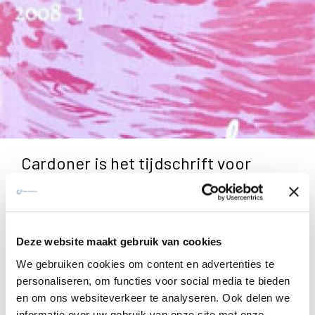
Cardoner is het tijdschrift voor
ignatiaanse spiritualiteit. Ons blad
verschijnt drie keer per jaar. Een
jaarabonnement kost slechts 15 euro
Deze website maakt gebruik van cookies
voor drie nummers.
We gebruiken cookies om content en advertenties te
personaliseren, om functies voor social media te bieden
Zoals Ignatius aan de oever van de Cardoner tot diepe
en om ons websiteverkeer te analyseren. Ook delen we
inzichten kwam, zo wil het
tijdschrift Cardoner
inzicht
informatie over uw gebruik van onze site met onze