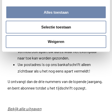
Zo neemt u een abonnement op Cardoner
Voor
Nederland
: stort 15 euro op rekening NL02
Alles toestaan
INGB 0000 275658 tnv Jezuieten Nederland,
Nijmegen, onder vermelding van ‘Cardoner’.
Selectie toestaan
Voor
België
: stort 15 euro op rekening BE37 7350
4472 1028 tnv Sint Jan Berrchmansseminarie VZW
Weigeren
Cardoner, 1030 Brussel
Vermeld ook apart uw adres waar het exemplaar
naar toe kan worden gezonden.
Uw postadres is op ons bankafschrift alleen
zichtbaar als u het nog eens apart vermeldt!
U ontvangt dan de drie nummers van de lopende jaargang,
en bent abonnee totdat u het tijdschrift opzegt.
Bekijk alle uitgaven