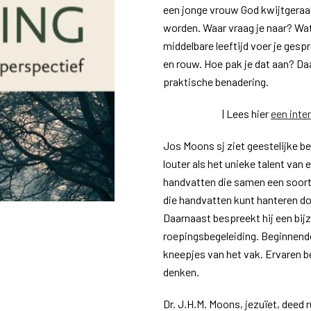
een jonge vrouw God kwijtgeraa
worden. Waar vraag je naar? Wa
middelbare leeftijd voer je gespr
en rouw. Hoe pak je dat aan? Daa
praktische benadering.
| Lees hier
een inte
Jos Moons sj ziet geestelijke beg
louter als het unieke talent van 
handvatten die samen een soort
die handvatten kunt hanteren do
Daarnaast bespreekt hij een bij
roepingsbegeleiding. Beginnende
kneepjes van het vak. Ervaren be
denken.
Dr. J.H.M. Moons, jezuïet, deed