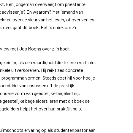
kt. Een jongeman overweegt om priester te
t adviseer je? En waarom? Met iemand van
ekken over de sleur van het leven, of over verlies
rover gaat dit boek. Het is uniek om z’n
rview
met Jos Moons over zijn boek |
eleiding als een vaardigheid die te leren valt, niet
enkele uitverkorenen. Hij reikt zes concrete
 programma vormen. Steeds doet hij voor hoe je
or middel van casussen uit de praktijk.
zondere vorm van geestelijke begeleiding,
 geestelijke begeleiders leren met dit boek de
geleiders helpt het over hun praktijk na te
 ruimschoots ervaring op als studentenpastor aan