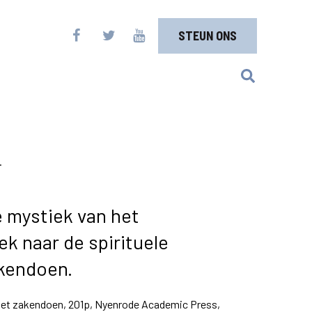
STEUN ONS
.
e mystiek van het
k naar de spirituele
akendoen.
 het zakendoen, 201p, Nyenrode Academic Press,