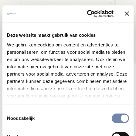
Deze website maakt gebruik van cookies
We gebruiken cookies om content en advertenties te
personaliseren, om functies voor social media te bieden
en om ons websiteverkeer te analyseren. Ook delen we
informatie over uw gebruik van onze site met onze
Voor het eerst een boek van Michel
partners voor social media, adverteren en analyse. Deze
partners kunnen deze gegevens combineren met andere
de Certeau sj in Nederlandse
informatie die u aan ze heeft verstrekt of die ze hebben
vertaling.
verzameld op basis van uw gebruik van hun services.
Michel de Certeau schrijft over het essentiële van de
Toestemmingsselectie
christelijke ervaring: de ontmoeting met de ander, met alle
Noodzakelijk
anderen, die eenieder tegenkomt tijdens zijn weg naar
God, de geheel Andere. De Schrift, het gebed van de