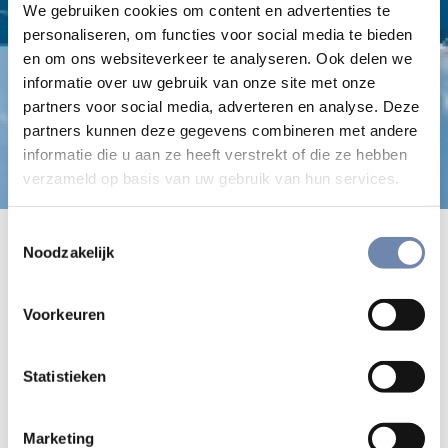
We gebruiken cookies om content en advertenties te
personaliseren, om functies voor social media te bieden
en om ons websiteverkeer te analyseren. Ook delen we
informatie over uw gebruik van onze site met onze
partners voor social media, adverteren en analyse. Deze
partners kunnen deze gegevens combineren met andere
informatie die u aan ze heeft verstrekt of die ze hebben
verzameld op basis van uw gebruik van hun services.
Toestemmingsselectie
Hoe kom je ertoe? Wat heb je eraan?
Noodzakelijk
Fernand Van Neste sj
Voorkeuren
Fernand Van Neste sj, Geloven in Jezus Christus, Halewijn,
Antwerpen, 2011, 93p, ISBN 978-90-8528-178-8
Statistieken
Prijs: 10 €
Marketing
Klik
hier
voor een boekbespreking.