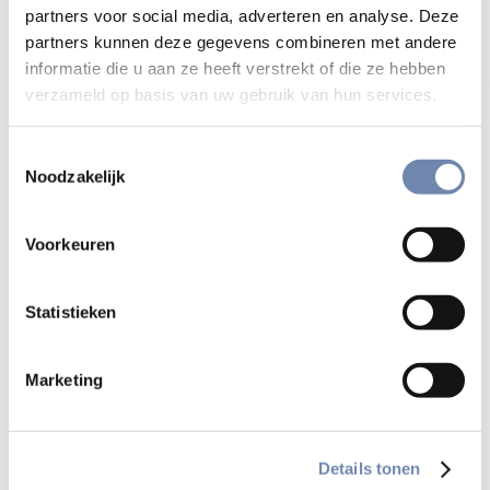
partners voor social media, adverteren en analyse. Deze
partners kunnen deze gegevens combineren met andere
informatie die u aan ze heeft verstrekt of die ze hebben
verzameld op basis van uw gebruik van hun services.
Ignis Webmagazine is een uitgave
Toestemmingsselectie
Noodzakelijk
van de Nederlandse jezuïeten. Het
biedt online informatie, verdieping
Voorkeuren
en inspiratie.
Statistieken
Website Ignis Webmagazine
Marketing
Bekijk alle uitgaven
Details tonen