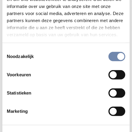
informatie over uw gebruik van onze site met onze
partners voor social media, adverteren en analyse. Deze
partners kunnen deze gegevens combineren met andere
informatie die u aan ze heeft verstrekt of die ze hebben
verzameld op basis van uw gebruik van hun services.
Toestemmingsselectie
Een boek van de Paus voor kinderen
Noodzakelijk
Paus Franciscus, Lieve Paus Franciscus. De paus
Voorkeuren
antwoordt op vragen van kinderen uit alle werelddelen,
Averbode – Berne, 2016, €14,90, ISBN: 978-90-8972-131-0 |
Statistieken
Bestel vanuit België
Bestel vanuit Nederland
Marketing
Meer info over het boek