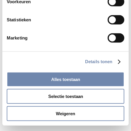
Voorkeuren
Deel
Statistieken
Marketing
Details tonen
Alles toestaan
© 2026 Jezuïeten in Nederland en Vlaanderen
site by:
gopublic
Selectie toestaan
Weigeren