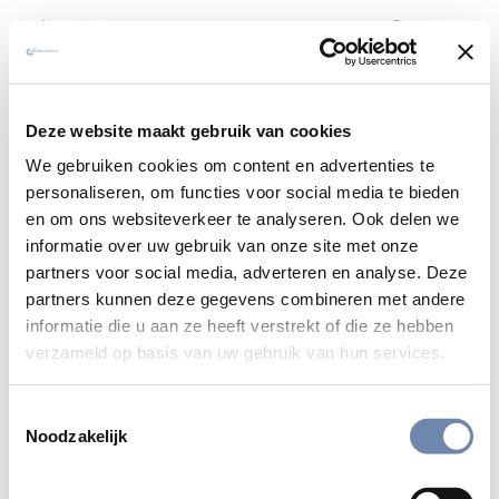
Karl Rahner sj
Deze website maakt gebruik van cookies
We gebruiken cookies om content en advertenties te
Dogma's zijn als lantaarnpalen. Ze
personaliseren, om functies voor social media te bieden
en om ons websiteverkeer te analyseren. Ook delen we
laten je toe de weg te vinden in het
informatie over uw gebruik van onze site met onze
duister. Maar alleen dronkenlappen
partners voor social media, adverteren en analyse. Deze
partners kunnen deze gegevens combineren met andere
klampen er zich aan vast.
informatie die u aan ze heeft verstrekt of die ze hebben
verzameld op basis van uw gebruik van hun services.
Bekijk alle quotes
Toestemmingsselectie
Noodzakelijk