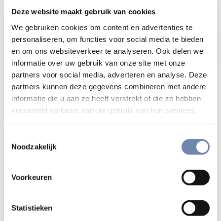
Deze website maakt gebruik van cookies
We gebruiken cookies om content en advertenties te
personaliseren, om functies voor social media te bieden
en om ons websiteverkeer te analyseren. Ook delen we
informatie over uw gebruik van onze site met onze
partners voor social media, adverteren en analyse. Deze
Op Ignis webmagazine vind je meditaties, columns,
partners kunnen deze gegevens combineren met andere
interviews, essays, video’s en podcasts.
informatie die u aan ze heeft verstrekt of die ze hebben
verzameld op basis van uw gebruik van hun services.
Ignis
kijkt vanuit de eeuwenoude ignatiaanse spiritualiteit
naar het christelijk geloof en de wereld om ons heen. Ignis
Toestemmingsselectie
informeert en reikt verdieping aan in columns, essays en
Noodzakelijk
meditaties. Zo hoopt de redactie van Ignis jou te
inspireren.
Voorkeuren
Wars van de waan van de dag
Statistieken
Bijvoorbeeld om uw leven als gelovige te verrijken en