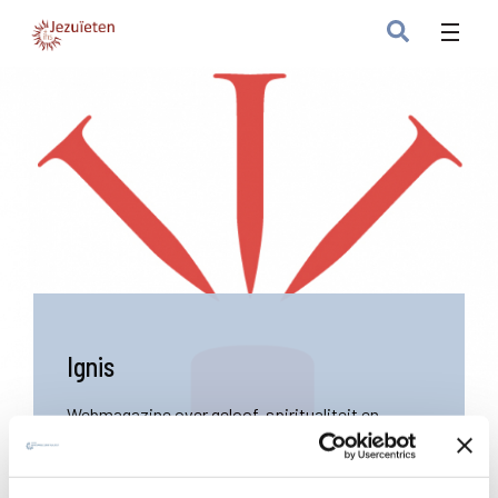
Ignis
Webmagazine over geloof, spiritualiteit en
samenleving