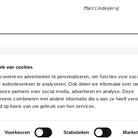
Marc Lindeijer sj
Blijf op de hoog
Contact
ik van cookies
ontent en advertenties te personaliseren, om functies voor soci
Privacy
 websiteverkeer te analyseren. Ook delen we informatie over u
Links
 onze partners voor social media, adverteren en analyse. Deze
vens combineren met andere informatie die u aan ze heeft vers
d op basis van uw gebruik van hun services.
© 2026 Jezuïeten in Nederland en Vlaanderen
site by:
gopublic
Voorkeuren
Statistieken
Market