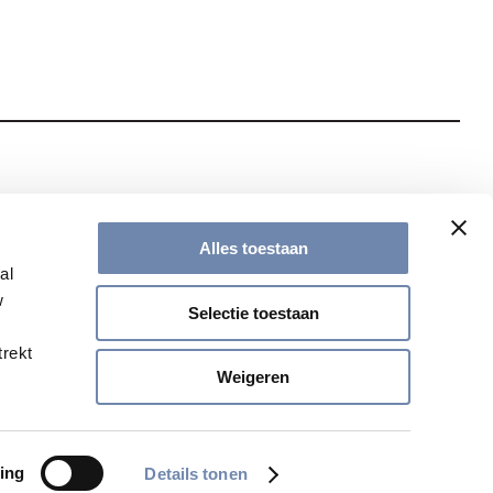
te met onze nieuwsbrief
Alles toestaan
al
w
Selectie toestaan
trekt
Weigeren
ing
Details tonen