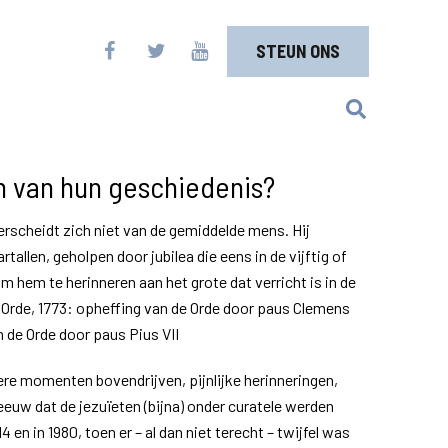
STEUN ONS
n van hun geschiedenis?
rscheidt zich niet van de gemiddelde mens. Hij
tallen, geholpen door jubilea die eens in de vijftig of
 hem te herinneren aan het grote dat verricht is in de
de Orde, 1773: opheffing van de Orde door paus Clemens
n de Orde door paus Pius VII
re momenten bovendrijven, pijnlijke herinneringen,
 eeuw dat de jezuïeten (bijna) onder curatele werden
4 en in 1980, toen er – al dan niet terecht – twijfel was