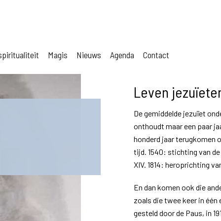
piritualiteit
Magis
Nieuws
Agenda
Contact
Leven jezuïete
De gemiddelde jezuïet onde
onthoudt maar een paar jaar
honderd jaar terugkomen om
tijd. 1540: stichting van 
XIV. 1814: heroprichting va
En dan komen ook die ande
zoals die twee keer in één
gesteld door de Paus, in 191