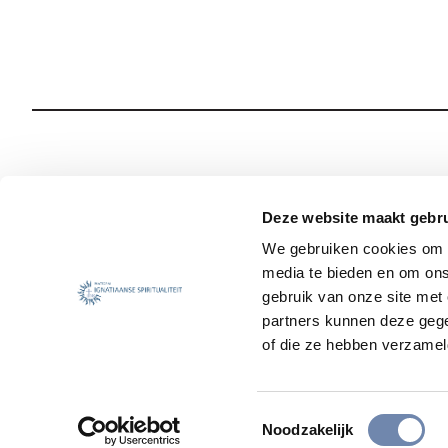
Wie we zijn
Onze Spiritualiteit
Deze website maakt gebru
We gebruiken cookies om c
Wat we doen
Sociale Veiligheid
media te bieden en om ons
Jezuïet worden
Nieuws
gebruik van onze site met
partners kunnen deze gege
of die ze hebben verzamel
Toestemmingsselectie
Noodzakelijk