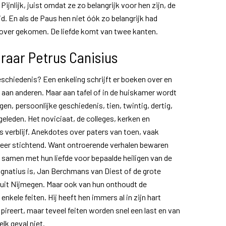
jnlijk, juist omdat ze zo belangrijk voor hen zijn, de
 En als de Paus hen niet óók zo belangrijk had
over gekomen. De liefde komt van twee kanten.
raar Petrus Canisius
schiedenis? Een enkeling schrijft er boeken over en
e aan anderen. Maar aan tafel of in de huiskamer wordt
igen, persoonlijke geschiedenis, tien, twintig, dertig,
r geleden. Het noviciaat, de colleges, kerken en
s verblijf. Anekdotes over paters van toen, vaak
keer stichtend. Want ontroerende verhalen bewaren
t, samen met hun liefde voor bepaalde heiligen van de
 Ignatius is, Jan Berchmans van Diest of de grote
 uit Nijmegen. Maar ook van hun onthoudt de
enkele feiten. Hij heeft hen immers al in zijn hart
spireert, maar teveel feiten worden snel een last en van
elk geval niet.