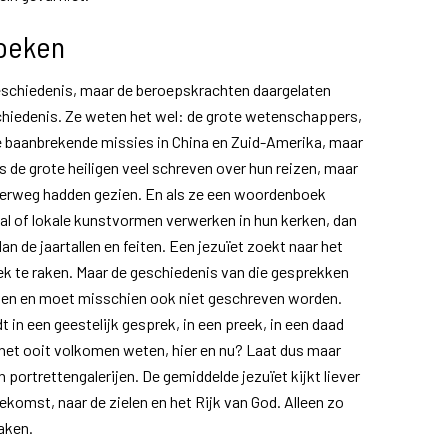
zoeken
eschiedenis, maar de beroepskrachten daargelaten
schiedenis. Ze weten het wel: de grote wetenschappers,
 baanbrekende missies in China en Zuid-Amerika, maar
s de grote heiligen veel schreven over hun reizen, maar
derweg hadden gezien. En als ze een woordenboek
l of lokale kunstvormen verwerken in hun kerken, dan
dan de jaartallen en feiten. Een jezuïet zoekt naar het
ek te raken. Maar de geschiedenis van die gesprekken
ijven en moet misschien ook niet geschreven worden.
t in een geestelijk gesprek, in een preek, in een daad
 het ooit volkomen weten, hier en nu? Laat dus maar
 portrettengalerijen. De gemiddelde jezuïet kijkt liever
ekomst, naar de zielen en het Rijk van God. Alleen zo
aken.