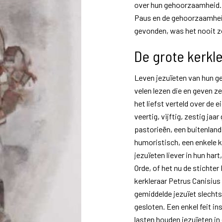
over hun gehoorzaamheid. Pi
Paus en de gehoorzaamheid.
gevonden, was het nooit z
De grote kerkle
Leven jezuïeten van hun ge
velen lezen die en geven z
het liefst verteld over de e
veertig, vijftig, zestig jaa
pastorieën, een buitenland
humoristisch, een enkele 
jezuïeten liever in hun har
Orde, of het nu de stichter
kerkleraar Petrus Canisius
gemiddelde jezuïet slechts 
gesloten. Een enkel feit in
lasten houden jezuïeten in 