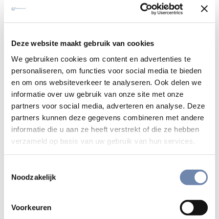
jezuïeten.
Het merendeel van de archiefstukken in het ABSE dateert
uit de 19de, 20ste en 21ste eeuw. De documenten kunnen
Deze website maakt gebruik van cookies
grosso modo onderverdeeld worden in vier grote
We gebruiken cookies om content en advertenties te
rubrieken:
personaliseren, om functies voor social media te bieden
en om ons websiteverkeer te analyseren. Ook delen we
Stukken betreffende het beleid en de organisatie van
informatie over uw gebruik van onze site met onze
1830 tot heden. Het archief bevat diverse stukken
partners voor social media, adverteren en analyse. Deze
inzake de relaties met het bestuur in Rome, de
partners kunnen deze gegevens combineren met andere
Generale Congregaties, de Provinciale Congregaties,
informatie die u aan ze heeft verstrekt of die ze hebben
het beleid, de religieuze vorming, de studieopleiding
verzameld op basis van uw gebruik van hun services.
van de jongeren en de repercussies van de Vlaamse
kwestie en de twee wereldoorlogen. Daarnaast zijn
Toestemmingsselectie
er ook stukken bewaard over de periode 1814-1830,
Noodzakelijk
toen de jezuïetenorde in onze streken nog niet was
toegelaten, maar toch reeds discreet werkzaam
Voorkeuren
was.