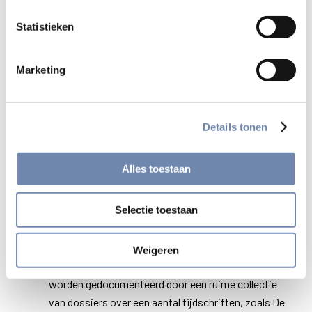
Stukken betreffende de lokale werking vanaf 1830
Statistieken
tot heden. De stukken documenteren de groei en de
werking van de lokale jezuïetenresidenties (o.a. in
Brugge, Brussel, Gent, Heverlee, Kortrijk, Leuven en
Marketing
Oostakker), -colleges (o.a. in Aalst, Antwerpen,
Borgerhout, Brussel, Gent en Turnhout) en -
retraitehuizen (in Alken, Drongen, Gent en Lier).
Details tonen
Stukken betreffende de ‘opera’ of werken van de
jezuïeten van 1830 tot heden. Naast een rijke
Alles toestaan
collectie over de onderwijsactiviteiten, zijn er
talrijke documenten inzake de zielzorg, zoals de
Selectie toestaan
volksmissies, de retraites, de Mariacongregraties,
het Apostolaat van het Gebed, de Bonden van het H.
Hart, Zedenadel en de Ignatiusvereniging. De
Weigeren
wetenschappelijke activiteiten van de jezuïeten
worden gedocumenteerd door een ruime collectie
van dossiers over een aantal tijdschriften, zoals De