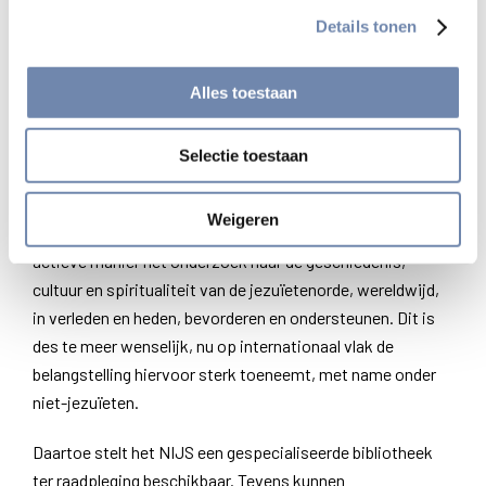
Sint-Michielsstraat 6
Details tonen
3000 Leuven
België
Alles toestaan
2. Nederlands Instituut voor
Jezuïeten Studies
Selectie toestaan
Het
Nederlands Instituut voor Jezuïeten Studies
(NIJS)
Weigeren
werd in het najaar van 2001 opgericht. Het wil op een
actieve manier het onderzoek naar de geschiedenis,
cultuur en spiritualiteit van de jezuïetenorde, wereldwijd,
in verleden en heden, bevorderen en ondersteunen. Dit is
des te meer wenselijk, nu op internationaal vlak de
belangstelling hiervoor sterk toeneemt, met name onder
niet-jezuïeten.
Daartoe stelt het NIJS een gespecialiseerde bibliotheek
ter raadpleging beschikbaar. Tevens kunnen