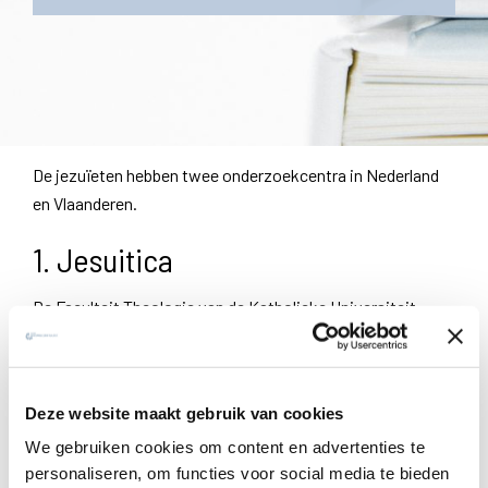
De jezuïeten hebben twee onderzoekcentra in Nederland
en Vlaanderen.
1. Jesuitica
De Faculteit Theologie van de Katholieke Universiteit
Leuven herbergt een groot aantal boeken van historische
waarde die vroeger te vinden waren in de verschillende
Jezuïetenhuizen van Vlaanderen en Nederland.
Deze website maakt gebruik van cookies
Voor de studie van de geschiedenis van de Jezuïetenorde
We gebruiken cookies om content en advertenties te
en haar spiritualiteit is de boekencollectie in deze
personaliseren, om functies voor social media te bieden