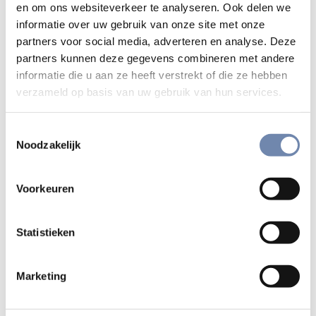
bibliotheek een van de belangrijkste ter wereld. Om
en om ons websiteverkeer te analyseren. Ook delen we
informatie over uw gebruik van onze site met onze
onderzoekers van dienst te zijn staat een
website
ter
partners voor social media, adverteren en analyse. Deze
beschikking — die voortdurend aangevuld wordt — waar
partners kunnen deze gegevens combineren met andere
men informatie allerhande over deze boekencollectie kan
informatie die u aan ze heeft verstrekt of die ze hebben
vinden.
verzameld op basis van uw gebruik van hun services.
Men kan er niet alleen te weten komen of een bepaald boek
in deze collectie aanwezig is, maar ook concrete vragen
Toestemmingsselectie
Noodzakelijk
voorleggen aan collega’s-onderzoekers, nuttige links
vinden, en wellicht in de toekomst ook heel zeldzame
boeken on-line consulteren.
Voorkeuren
Bibliotheek Maurits Sabbe, K.U.Leuven,
Statistieken
Theologiefaculteit
Jesuitica
Marketing
Rob Faesen sj