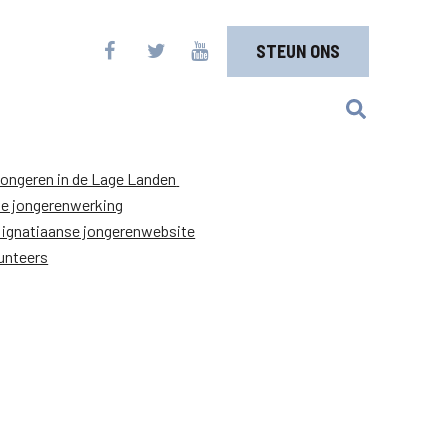
STEUN ONS
jongeren in de Lage Landen
nse jongerenwerking
 ignatiaanse jongerenwebsite
unteers