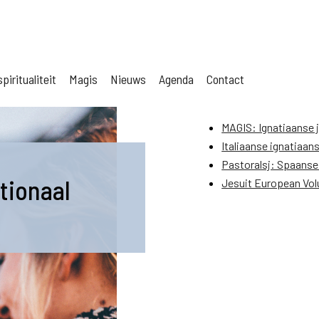
piritualiteit
Magis
Nieuws
Agenda
Contact
MAGIS: Ignatiaanse 
Italiaanse ignatiaa
Pastoralsj: Spaanse
tionaal
Jesuit European Vol