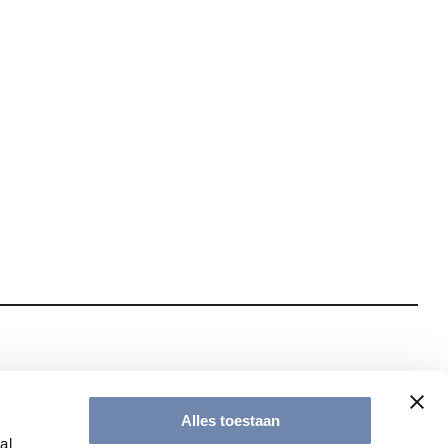
te met onze nieuwsbrief
Alles toestaan
al