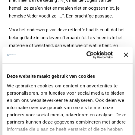
hemel: ze zaaien niet en maaien niet en oogsten niet, je
hemelse Vader voedt ze. …”. Een prachtige passage.
Voor het onderwerp van deze reflectie haal ik er uit dat het
belangrijkste in ons leven uiteraard niet te vinden is in het
materiële of welstand, dan wel in wie of wat je bent, en
welke de kwaliteit is van je relaties met anderen.
Merkwaardig, en op het eerste zicht hiermee strijdig, is de
vaststelling dat net om die binnenkant van de mens tot
Deze website maakt gebruik van cookies
bloei te laten komen, het vaak heel belangrijk is dat het
We gebruiken cookies om content en advertenties te
materiële zo goed als mogelijk is geregeld. Voorkomen
personaliseren, om functies voor social media te bieden
dient te worden dat een slechte organisatie van het
en om ons websiteverkeer te analyseren. Ook delen we
materiële aspect van je leven, van je patrimonium dus, een
informatie over uw gebruik van onze site met onze
negatieve invloed zou hebben op de ontwikkeling, de bloei
partners voor social media, adverteren en analyse. Deze
van je relaties of je innerlijk leven. Het zakelijke moet
partners kunnen deze gegevens combineren met andere
informatie die u aan ze heeft verstrekt of die ze hebben
waar mogelijk relatieneutraal zijn, zo niet dreigt het een