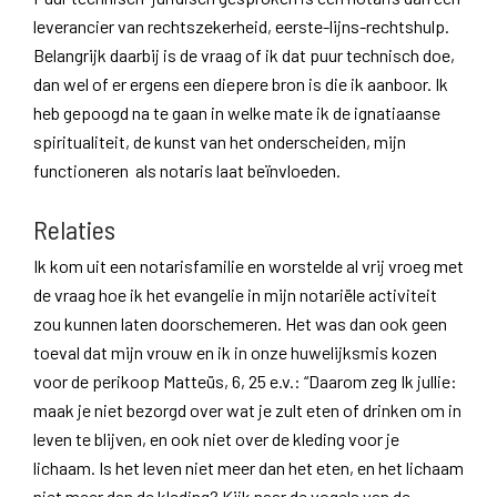
leverancier van rechtszekerheid, eerste-lijns-rechtshulp.
Belangrijk daarbij is de vraag of ik dat puur technisch doe,
dan wel of er ergens een diepere bron is die ik aanboor. Ik
heb gepoogd na te gaan in welke mate ik de ignatiaanse
spiritualiteit, de kunst van het onderscheiden, mijn
functioneren als notaris laat beïnvloeden.
Relaties
Ik kom uit een notarisfamilie en worstelde al vrij vroeg met
de vraag hoe ik het evangelie in mijn notariële activiteit
zou kunnen laten doorschemeren. Het was dan ook geen
toeval dat mijn vrouw en ik in onze huwelijksmis kozen
voor de perikoop Matteüs, 6, 25 e.v.: “Daarom zeg Ik jullie:
maak je niet bezorgd over wat je zult eten of drinken om in
leven te blijven, en ook niet over de kleding voor je
lichaam. Is het leven niet meer dan het eten, en het lichaam
niet meer dan de kleding? Kijk naar de vogels van de