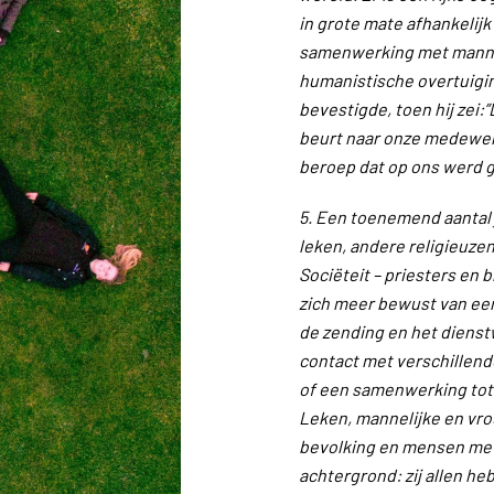
in grote mate afhankelij
samenwerking met mannen
humanistische overtuigin
bevestigde, toen hij zei:
beurt naar onze medewerk
beroep dat op ons werd 
5. Een toenemend aantal
leken, andere religieuzen
Sociëteit – priesters en 
zich meer bewust van ee
de zending en het dienst
contact met verschille
of een samenwerking tot 
Leken, mannelijke en vro
bevolking en mensen met
achtergrond: zij allen h