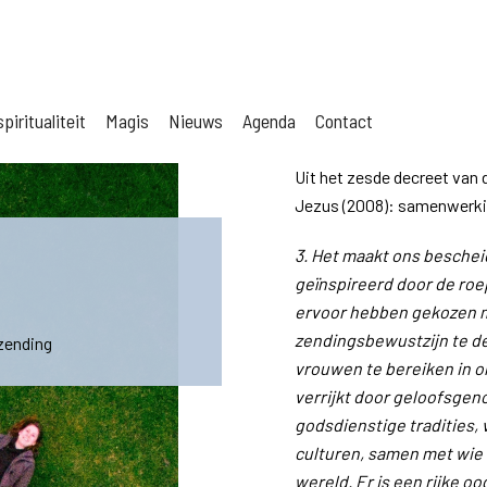
piritualiteit
Magis
Nieuws
Agenda
Contact
Uit het zesde decreet van
Jezus (2008): samenwerkin
3. Het maakt ons bescheid
geïnspireerd door de roep
ervoor hebben gekozen 
zendingsbewustzijn te d
 zending
vrouwen te bereiken in 
verrijkt door geloofsgen
godsdienstige tradities,
culturen, samen met wie 
wereld. Er is een rijke oo