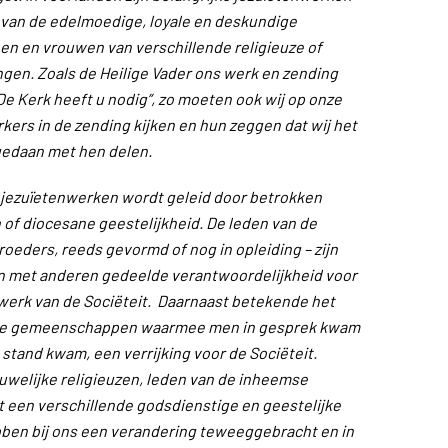
k van de edelmoedige, loyale en deskundige
 en vrouwen van verschillende religieuze of
gen. Zoals de Heilige Vader ons werk en zending
”De Kerk heeft u nodig”, zo moeten ook wij op onze
ers in de zending kijken en hun zeggen dat wij het
gedaan met hen delen.
 jezuïetenwerken wordt geleid door betrokken
 of diocesane geestelijkheid. De leden van de
broeders, reeds gevormd of nog in opleiding – zijn
n met anderen gedeelde verantwoordelijkheid voor
werk van de Sociëteit. Daarnaast betekende het
nde gemeenschappen waarmee men in gesprek kwam
stand kwam, een verrijking voor de Sociëteit.
uwelijke religieuzen, leden van de inheemse
 een verschillende godsdienstige en geestelijke
ebben bij ons een verandering teweeggebracht en in