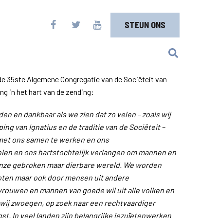
STEUN ONS
 de 35ste Algemene Congregatie van de Sociëteit van
g in het hart van de zending:
en en dankbaar als we zien dat zo velen – zoals wij
ing van Ignatius en de traditie van de Sociëteit –
met ons samen te werken en ons
elen en ons hartstochtelijk verlangen om mannen en
onze gebroken maar dierbare wereld. We worden
oten maar ook door mensen uit andere
 vrouwen en mannen van goede wil uit alle volken en
wij zwoegen, op zoek naar een rechtvaardiger
gst. In veel landen zijn belangrijke jezuïetenwerken