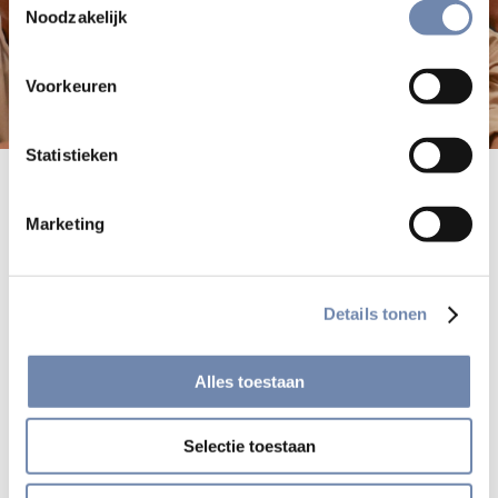
Noodzakelijk
Voorkeuren
Statistieken
De jezuïetengemeenschappen en de werken zijn
geografisch georganiseerd in “provincies” en “regio’s”, die
Marketing
op hun beurt behoren tot een van de tien “assistenties”
over de hele wereld.
Details tonen
Klik
hier
voor een grafisch overzicht met verdere
doorklikmogelijkheid.
Alles toestaan
Selectie toestaan