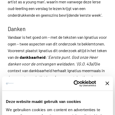
artist as a young man’, waarin men vanwege deze Ierse
oud-leerling een verslag te lezen krijgt van een
onderdrukkende en geenszins bevrijdende ‘eerste week’.
Danken
Vandaar is het goed om – met de teksten van Ignatius voor
ogen – twee aspecten van dit onderzoek te beklemtonen.
Vooreerst plaatst Ignatius dit onderzoek altijd in het teken
van de
dankbaarheid
: ‘
Eerste punt. God onze Heer
danken voor de ontvangen weldaden
.
‘ (G.O.
43a)
Die
context van dankbaarheid herhaalt Ignatius meermaals in
deze eerste week. Het besef van onze tekortkomingen
krijgt een heel andere inkleuring als het ingebed blijft in de
dankbaarheid. Dankbaarheid is immers relationeel. Als
men dit vergeet, verwordt het gewetensonderzoek binnen
Deze website maakt gebruik van cookies
de kortste keren tot zelfbespiegeling, zelfbeklag of
We gebruiken cookies om content en advertenties te
zelfbegoocheling, met alle krampachtigheid tot gevolg.