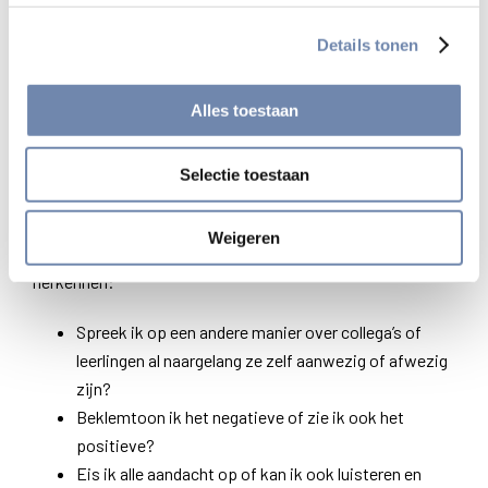
persoonlijk
en vereist geen bijzondere kennis. Een ervaren
Details tonen
jezuïet zei me ooit dat het de enige gebedsvorm is die men
nooit mag laten vallen.
Alles toestaan
Ben ik wel goed bezig?
Voor ons, in het onderwijs, gaat het om een dagelijks
Selectie toestaan
aftoetsen of men als leerkracht ‘wel goed bezig is’. Zovele
vragen kunnen opduiken die het dagelijks schoolleven
Weigeren
verkleuren of verdonkeren en waarin menigeen zich kan
herkennen:
Spreek ik op een andere manier over collega’s of
leerlingen al naargelang ze zelf aanwezig of afwezig
zijn?
Beklemtoon ik het negatieve of zie ik ook het
positieve?
Eis ik alle aandacht op of kan ik ook luisteren en