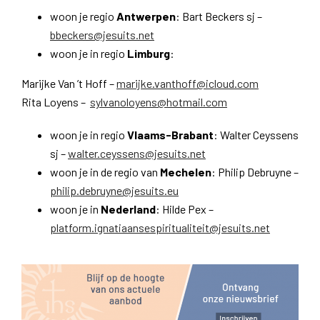
woon je regio
Antwerpen
: Bart Beckers sj –
bbeckers@jesuits.net
woon je in regio
Limburg
:
Marijke Van ’t Hoff –
marijke.vanthoff@icloud.com
Rita Loyens –
sylvanoloyens@hotmail.com
woon je in regio
Vlaams-Brabant
: Walter Ceyssens
sj –
walter.ceyssens@jesuits.net
woon je in de regio van
Mechelen
: Philip Debruyne –
philip.debruyne@jesuits.eu
woon je in
Nederland
: Hilde Pex –
platform.ignatiaansespiritualiteit@jesuits.net