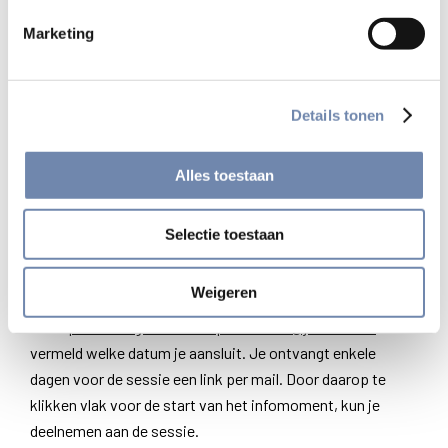
Marketing
We zitten achter onze computer voor je klaar op volgende
momenten:
maandag
8 juni 2026
, 16.30 u. – 17.45 u.
Details tonen
dinsdag
9 juni 2026
, 20.00 u. – 21.15 u.
maandag
21 september 2026
, 16.30 u. – 17.45 u.
Alles toestaan
De begeleiders GO starten op het voorziene uur met een
toelichting. Vervolgens kan je – in groep of individueel –
Selectie toestaan
vragen stellen.
Weigeren
Deelnemen? Stuur een mail
naar:
platform.ignatiaansespiritualiteit@jesuits.net
en
vermeld welke datum je aansluit. Je ontvangt enkele
dagen voor de sessie een link per mail. Door daarop te
klikken vlak voor de start van het infomoment, kun je
deelnemen aan de sessie.