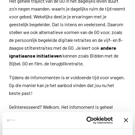
Het gehele traject van de GO in het dagelijks leven duurt
zo’n negen maanden, waarin je dagelijks ruim de tijd neemt
voor gebed. Wekelijks deel je je ervaringen met je
geestelijk begeleider. Dat is intens en veeleisend. Daarom
stellen we ook alternatieve vormen van de GO voor, zoals
de persoonlijk begeleide digitale retraites en de vijf- en 8-
daagse stilteretraites met de GO. Je leert ook
andere
ignatiaanse initiatieven
kennen zoals Bidden met de
Bijbel, GO en film, de terugblikretraite.
Tijdens de infomomenten is er voldoende tijd voor vragen.
Op die manier kan je het aanbod vinden dat jou nu het
beste past!
Geïnteresseerd? Welkom. Het infomoment is geheel
vrijblijvend. Geef wel een seintje als je van plan bent om te
komen of om digitaal deel te nemen.