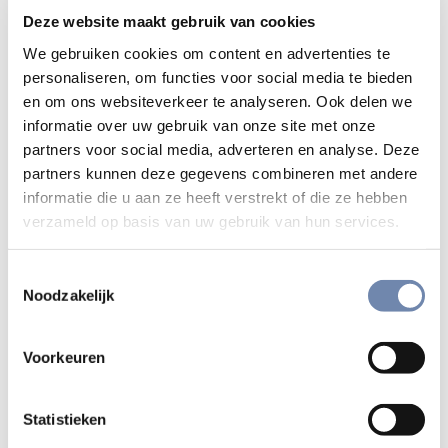
Twee vormen om geïnformeerd te worden
Deze website maakt gebruik van cookies
Digitale infomomenten.
Je meldt je op voorhand
We gebruiken cookies om content en advertenties te
aan door een mail te sturen naar:
personaliseren, om functies voor social media te bieden
en om ons websiteverkeer te analyseren. Ook delen we
platform.ignatiaansespiritualiteit@jesuits.net
.
informatie over uw gebruik van onze site met onze
Vervolgens krijg je een link om digitaal aan te sluiten.
partners voor social media, adverteren en analyse. Deze
De begeleiders GO starten op het voorziene uur met
partners kunnen deze gegevens combineren met andere
een toelichting. Vervolgens kan je – in groep of
informatie die u aan ze heeft verstrekt of die ze hebben
individueel – vragen stellen.
verzameld op basis van uw gebruik van hun services.
Lokale infomomenten.
Je meldt je op voorhand
aan. De begeleiders GO starten op het voorziene uur
Toestemmingsselectie
met een toelichting. Vervolgens kan je – in groep of
Noodzakelijk
individueel – vragen stellen.
Data en locaties
Voorkeuren
Statistieken
Digitale infomomenten