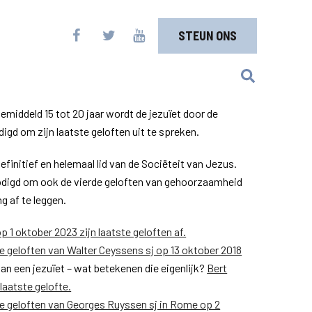
STEUN ONS
emiddeld 15 tot 20 jaar wordt de jezuïet door de
gd om zijn laatste geloften uit te spreken.
finitief en helemaal lid van de Sociëteit van Jezus.
igd om ook de vierde geloften van gehoorzaamheid
g af te leggen.
p 1 oktober 2023 zijn laatste geloften af.
te geloften van Walter Ceyssens sj op 13 oktober 2018
van een jezuïet – wat betekenen die eigenlijk?
Bert
laatste gelofte.
te geloften van Georges Ruyssen sj in Rome op 2