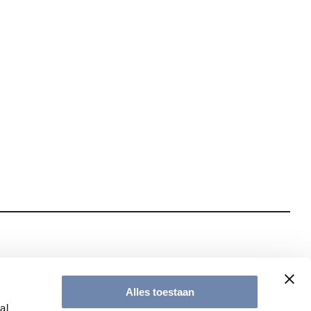
te met onze nieuwsbrief
Alles toestaan
al