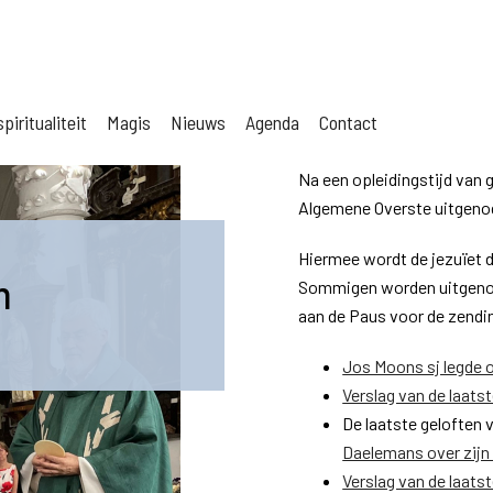
piritualiteit
Magis
Nieuws
Agenda
Contact
Na een opleidingstijd van g
Algemene Overste uitgenodi
Hiermee wordt de jezuïet de
n
Sommigen worden uitgenod
aan de Paus voor de zendin
Jos Moons sj legde o
Verslag van de laats
De laatste geloften 
Daelemans over zijn 
Verslag van de laats