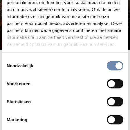
personaliseren, om functies voor social media te bieden
en om ons websiteverkeer te analyseren. Ook delen we
informatie over uw gebruik van onze site met onze
partners voor social media, adverteren en analyse. Deze
partners kunnen deze gegevens combineren met andere
informatie die u aan ze heeft verstrekt of die ze hebben
verzameld op basis van uw gebruik van hun services.
Op stap met Mark Rotsaert sj in
Toestemmingsselectie
Noodzakelijk
Rome
Voorkeuren
In deze thematische wandeling door de stad Rome met
Patrick Lateur, vertelt de Vlaamse jezuïet
Mark Rotsaert sj
over
Ignatius van Loyola
, de
onderscheiding van de
Statistieken
geesten
om als gelovige keuzes te maken, het leven van
Sint-Jan Berchmans
, de
Gregoriaanse Universiteit
…
Marketing
Een productie van Braambos, de katholieke