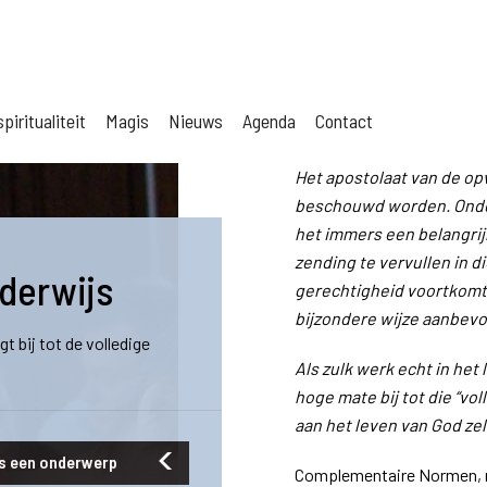
piritualiteit
Magis
Nieuws
Agenda
Contact
Het apostolaat van de opv
beschouwd worden. Onder
het immers een belangrij
zending te vervullen in d
derwijs
gerechtigheid voortkomt.
bijzondere wijze aanbevo
 bij tot de volledige
Als zulk werk echt in het 
hoge mate bij tot die “vo
aan het leven van God zelf
s een onderwerp
Complementaire Normen, 