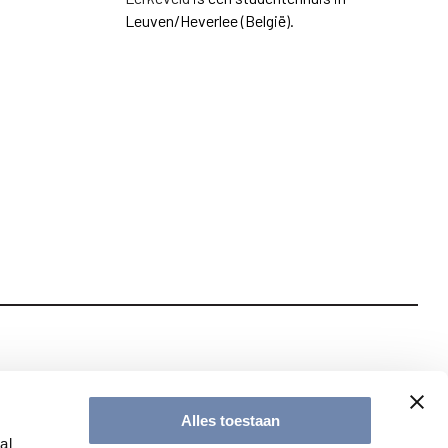
Leuven/Heverlee (België).
te met onze nieuwsbrief
Alles toestaan
al