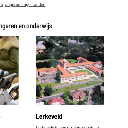
se jongeren Lage Landen
ngeren en onderwijs
s
Lerkeveld
Lerkeveld
is een studentenhuis in