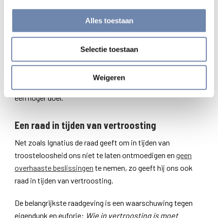
goede te doen.’ (G.O. 315b)
Alles toestaan
Uit deze korte toelichting blijkt nog maar eens de
verstrengeling van ons handelen en onze gevoelens.
Selectie toestaan
Vertroosting is een weldadige aansporing om verder ‘het
goede te doen’. Vertroosting is voor Ignatius geen doel op
Weigeren
zich, maar een welgekomen aansporing om te mikken op
een hoger doel.
Een raad in tijden van vertroosting
Net zoals Ignatius de raad geeft om in tijden van
troosteloosheid ons niet te laten ontmoedigen en
geen
overhaaste beslissingen
te nemen, zo geeft hij ons ook
raad in tijden van vertroosting.
De belangrijkste raadgeving is een waarschuwing tegen
eigendunk en euforie:
Wie in vertroosting is moet