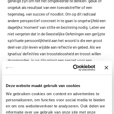
geneigd zijn om net het omgekeerde te denken: geluk of
ongeluk als resultaat van een toevalstreffer of een
tegenslag, van succes of noodlot. Om op dit radicaal
andere perspectief concreet in te gaan is ongetwijfeld een
dagelijks ‘moment’ van stilte en bezinning nodig. Laten we
niet vergeten dat in de Geestelijke Oefeningen een gerijpte
spirituele persoonlijkheid aan het woord is die een groot
deel van zijn leven wijdde aan reflectie en gebed. Als we
Ignatius’ definities van troosteloosheid en troost willen
doorgronden, is op zijn minst een aanzet voor een
innerlijke bevraging van onze levenshouding nodig. Zolang
we bij ons streven naar geluk uitsluitend overgeleverd
blijven aan uiterlijke factoren zal de ‘
onderscheiding der
Deze website maakt gebruik van cookies
geesten
’ in het beste geval een abstracte en theoretische
bezigheid blijven die op ons concrete leven weinig invloed
We gebruiken cookies om content en advertenties te
zal hebben.
personaliseren, om functies voor social media te bieden
en om ons websiteverkeer te analyseren. Ook delen we
Vervolgens merken we in deze definitie de typische
informatie over uw gebruik van onze site met onze