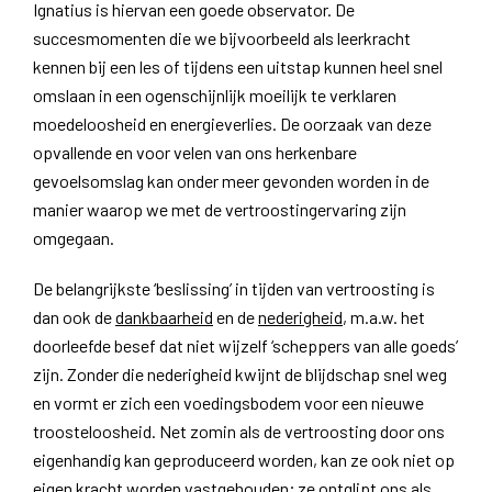
Ignatius is hiervan een goede observator. De
succesmomenten die we bijvoorbeeld als leerkracht
kennen bij een les of tijdens een uitstap kunnen heel snel
omslaan in een ogenschijnlijk moeilijk te verklaren
moedeloosheid en energieverlies. De oorzaak van deze
opvallende en voor velen van ons herkenbare
gevoelsomslag kan onder meer gevonden worden in de
manier waarop we met de vertroostingervaring zijn
omgegaan.
De belangrijkste ‘beslissing’ in tijden van vertroosting is
dan ook de
dankbaarheid
en de
nederigheid
, m.a.w. het
doorleefde besef dat niet wijzelf ‘scheppers van alle goeds’
zijn. Zonder die nederigheid kwijnt de blijdschap snel weg
en vormt er zich een voedingsbodem voor een nieuwe
troosteloosheid. Net zomin als de vertroosting door ons
eigenhandig kan geproduceerd worden, kan ze ook niet op
eigen kracht worden vastgehouden; ze ontglipt ons als