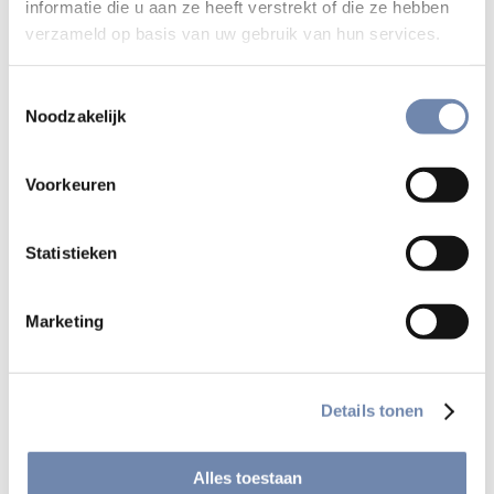
informatie die u aan ze heeft verstrekt of die ze hebben
verzameld op basis van uw gebruik van hun services.
Toestemmingsselectie
Noodzakelijk
Voorkeuren
Statistieken
Jezuïeten vandaag en gisteren
Portretten van jezuïeten
Marketing
Details tonen
Alles toestaan